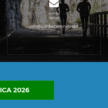
scrivici
Titillium
info@gardatrentinotrail.it
ICA 2026