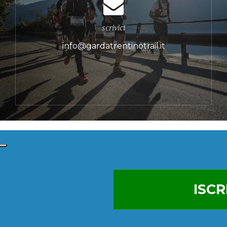
scrivici
info@gardatrentinotrail.it
ISCR