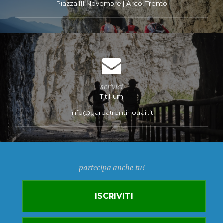
Piazza III Novembre | Arco, Trento
scrivici
Titillium
info@gardatrentinotrail.it
partecipa anche tu!
ISCRIVITI