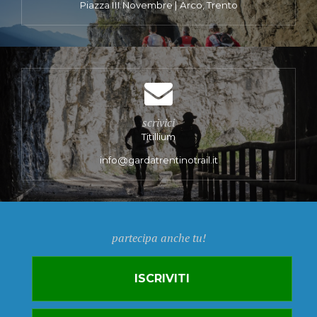
Piazza III Novembre | Arco, Trento
scrivici
Titillium
info@gardatrentinotrail.it
partecipa anche tu!
ISCRIVITI