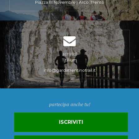
Piazza III Novembre | Arco, Trento
scrivici
Titillium
info@gardatrentinotrail.it
partecipa anche tu!
ISCRIVITI