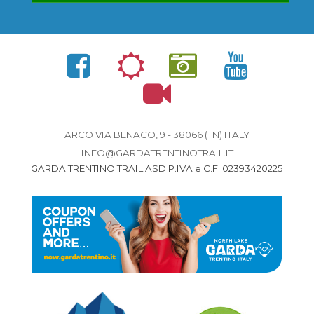
ARCO VIA BENACO, 9 - 38066 (TN) ITALY
INFO@GARDATRENTINOTRAIL.IT
GARDA TRENTINO TRAIL ASD P.IVA e C.F. 02393420225