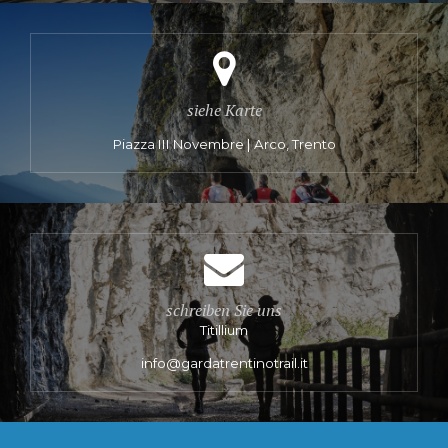
siehe Karte
Piazza III Novembre | Arco, Trento
schreiben Sie uns
Titillium
info@gardatrentinotrail.it