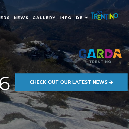
NERS
NEWS
GALLERY
INFO
DE
6
CHECK OUT
OUR LATEST NEWS