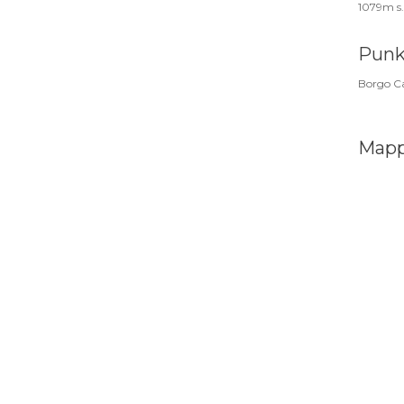
1079m s.
Punk
Borgo Ca
Map