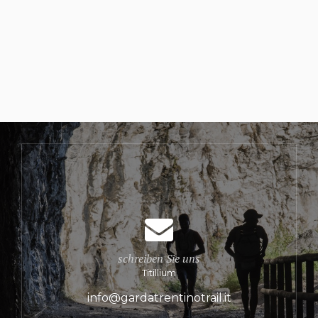
schreiben Sie uns
Titillium
info@gardatrentinotrail.it