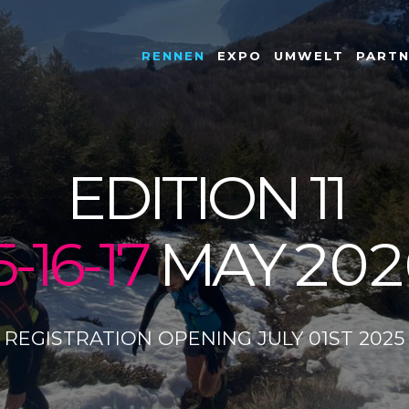
RENNEN
EXPO
UMWELT
PART
EDITION 11
5-16-17
MAY
202
REGISTRATION OPENING JULY 01ST 2025