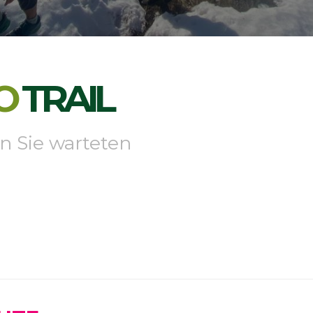
O
TRAIL
n Sie warteten