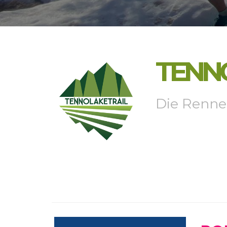
TENN
Die Renne