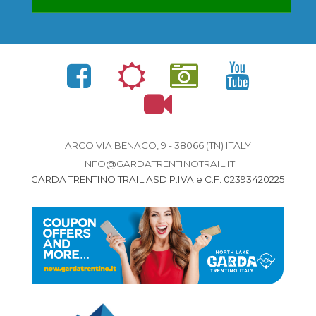
ARCO VIA BENACO, 9 - 38066 (TN) ITALY
INFO@GARDATRENTINOTRAIL.IT
GARDA TRENTINO TRAIL ASD P.IVA e C.F. 02393420225