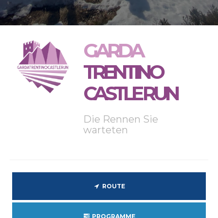
GARDA
TRENTINO
CASTLE RUN
Die Rennen Sie
warteten
ROUTE
PROGRAMME