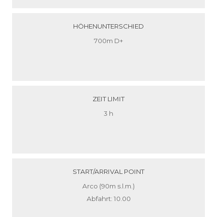
HÖHENUNTERSCHIED
700m D+
ZEIT LIMIT
3 h
START/ARRIVAL POINT
Arco (90m s.l.m.)
Abfahrt: 10.00